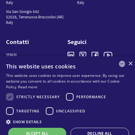
Italy
Italy
Via San Giorgio 642
52028, Terranuova Bracciolini (AR)
Italy
Contatti
Seguici
연락처
×
구매처
This website uses cookies
Privacy
This website uses cookies to improve user experience. By using our
Cookies
ENGLISH
website you consent to all cookies in accordance with our Cookie
Terms and conditions
Policy.
Read more
ITALIAN
Organizational model and line of
STRICTLY NECESSARY
PERFORMANCE
ethics
SPANISH
Whistleblowing
FRENCH
TARGETING
UNCLASSIFIED
KO
SHOW DETAILS
ACCEPT ALL
DECLINE ALL