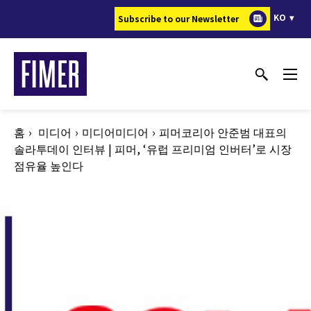
주
KO
Subscribe to our Newsletter
요
콘
텐
츠
로
건
홈
미디어
미디어미디어
피머코리아 안준범 대표의
너
솔라투데이 인터뷰 | 피머, ‘유럽 프리미엄 인버터’로 시장
뛰
점유율 높인다
기