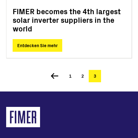
FIMER becomes the 4th largest
solar inverter suppliers in the
world
Entdecken Sie mehr
Seite
1
Seite
2
Aktuelle
3
Seitennummerierung
Seite