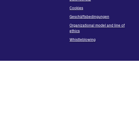
Cookies
Geschäftsbedingungen
Organizational model and line of
ethics
Whistleblowing