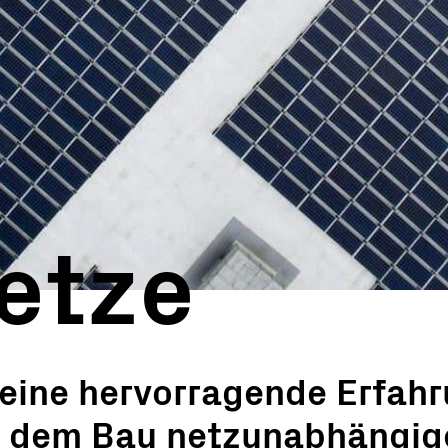
selfertige Stationen
achung & Steuerung
re-Tools
e
ufprodukte
netz-Lösungen
Solutions
etze
 eine hervorragende Erfah
d dem Bau netzunabhängig