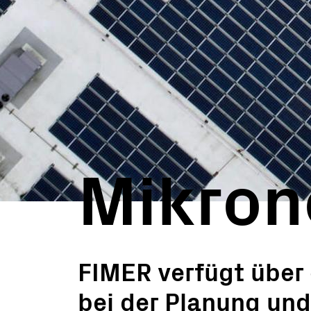
PV-Kraftwerke
Schlüs
Mikronetze
Überw
Softwa
Servic
Ausla
Mikro
BESS 
Mikron
FIMER verfügt über
bei der Planung un