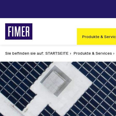
Direkt
zum
Inhalt
Main
Produkte & Servi
navigation
Sie befinden sie auf:
Pfadnavigation
STARTSEITE
Produkte & Services
Unsere Lösungen
Solar
Privatbereich
String
Gewerbe & Industrie
Zentra