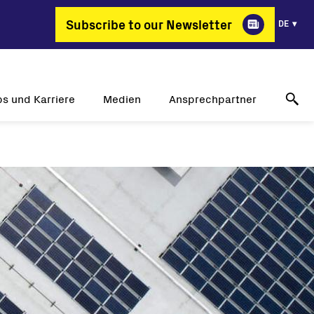
Subscribe to our Newsletter
DE
bs und Karriere
Medien
Ansprechpartner
arum FIMER?
Erfolgsgeschichten
Technischer Online-Support
ante Berufsbilder
Pressemitteilungen
Kontakt
bs und Karriere
Veranstaltungen
Händler
Mediengalerie
Medienkontakt