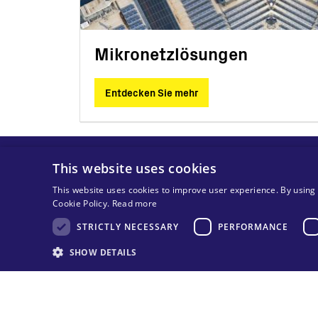
Mikronetzlösungen
Entdecken Sie mehr
This website uses cookies
This website uses cookies to improve user experience. By using 
Cookie Policy.
Read more
STRICTLY NECESSARY
PERFORMANCE
SHOW DETAILS
© 2025 MA Solar Italy alle Rechte vorbehalten
Tax code 13892480966
VAT code 13892480966