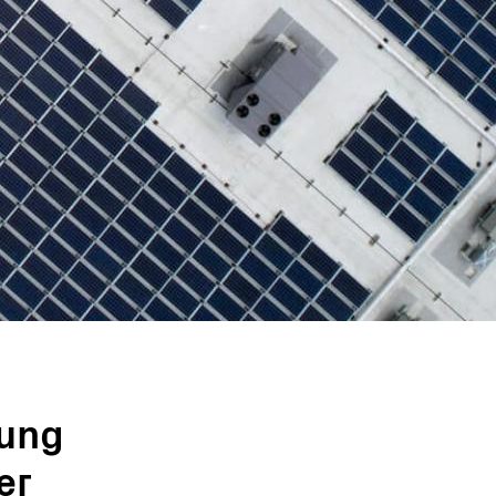
rung
er