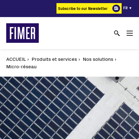
Aller
FR
Subscribe to our Newsletter
au
contenu
principal
ACCUEIL
Produits et services
Nos solutions
Micro-réseau