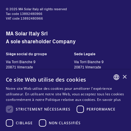
© 2025 MA Solar Italy all rights reserved
Tax code 13892480966
VAT code 13892480966
MA Solar Italy Srl
A sole shareholder Company
Siège social du groupe
Sede Legale
Via Torri Bianche 9
Via Torri Bianche 9
20871 Vimercate
20871 Vimercate
Italy
Italy
×
Ce site Web utilise des cookies
Via San Giorgio 642
52028, Terranuova Bracciolini (AR)
Notre site Web utilise des cookies pour améliorer l'expérience
Italy
ENGLISH
utilisateur. En utilisant notre site Web, vous acceptez tous les cookies
conformément à notre Politique relative aux cookies.
En savoir plus
ITALIAN
STRICTEMENT NÉCESSAIRES
PERFORMANCE
Contatti
Suivez-nous
SPANISH
FRENCH
CIBLAGE
NON CLASSIFIÉS
Contactez-nous