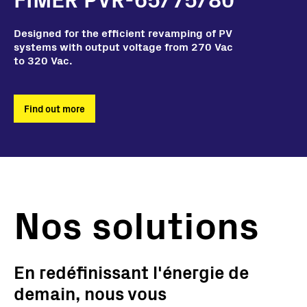
Découvrez pourquoi le PVS-10/33-TL est
En savoir plus
parfaitement adapté à votre agilité
La solution la plus flexible et puissante
Regardez la vidéo du produit pour
Designed for the efficient revamping of PV
pour les applications résidentielles.
découvrir les principales caractéristiques
systems with output voltage from 270 Vac
et avantages de cette solution résidentielle
to 320 Vac.
En savoir plus
avec stockage
En savoir plus
Find out more
Voir la vidéo
Nos solutions
En redéfinissant l'énergie de
demain, nous vous