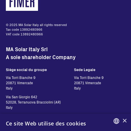
© 2025 MA Solar Italy all rights reserved
Tax code 13892480966
VAT code 13892480966
MA Solar Italy Srl
A sole shareholder Company
Siège social du groupe
Sede Legale
Via Torri Bianche 9
Via Torri Bianche 9
20871 Vimercate
20871 Vimercate
Italy
Italy
Via San Giorgio 642
52028, Terranuova Bracciolini (AR)
Italy
×
Ce site Web utilise des cookies
Contatti
Suivez-nous