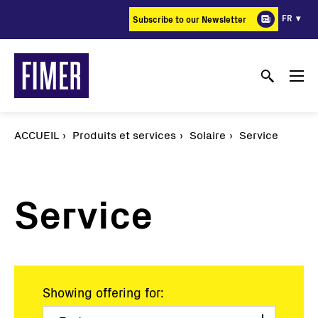
Aller
FR
Subscribe to our Newsletter
au
contenu
principal
ACCUEIL
Produits et services
Solaire
Service
Service
Showing offering for: