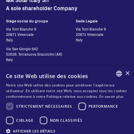
A sole shareholder Company
Siège social du groupe
Sede Legale
Via Torri Bianche 9
Via Torri Bianche 9
20871 Vimercate
20871 Vimercate
Italy
Italy
Via San Giorgio 642
52028, Terranuova Bracciolini (AR)
Italy
×
Ce site Web utilise des cookies
Contatti
Suivez-nous
Notre site Web utilise des cookies pour améliorer l'expérience
ENGLISH
utilisateur. En utilisant notre site Web, vous acceptez tous les cookies
Contactez-nous
conformément à notre Politique relative aux cookies.
En savoir plus
ITALIAN
Où acheter
Vie privée
STRICTEMENT NÉCESSAIRES
PERFORMANCE
SPANISH
Cookies
FRENCH
CIBLAGE
NON CLASSIFIÉS
Conditions générales
Organizational model and line of
KO
AFFICHER LES DÉTAILS