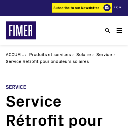
Aller
FR
Subscribe to our Newsletter
au
contenu
principal
ACCUEIL
Produits et services
Solaire
Service
Service Rétrofit pour onduleurs solaires
SERVICE
Service
Rétrofit pour