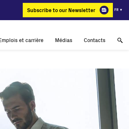
Subscribe to our Newsletter
FR
Emplois et carrière
Médias
Contacts
Pourquoi FIMER?
Nos réussites
Support technique en ligne
ergie change de métier
Communiqués de presse
Contactez-nous
Offres d'emploi
Événements
Où acheter
Galerie
Contact pour les médias