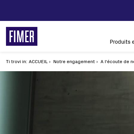
Aller
au
contenu
principal
Main
Produits 
naviga
Ti trovi in:
Fil
ACCUEIL
Notre engagement
A l'écoute de n
d'Ariane
Nos solutions
Résidentiel
Tertiaire et Industrie