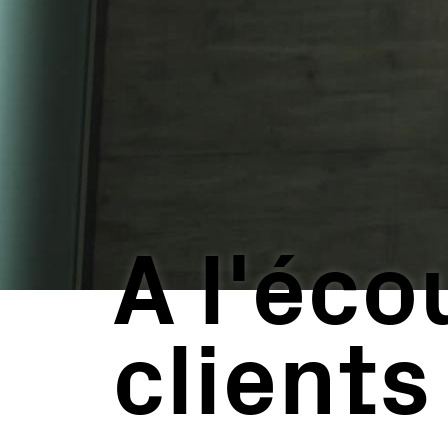
Grandes Centrales
Micro-réseau
A l'éco
clients