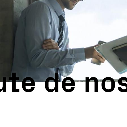
Stations clés en main
Supervision et contrôle
Logiciels
Service
Anciens produits
Solutions pour les micro-réseaux
BESS Solutions
FAQ
ute de no