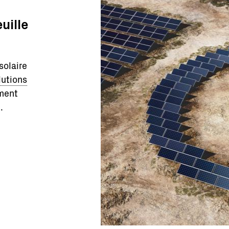
uille
solaire
lutions
ment
.