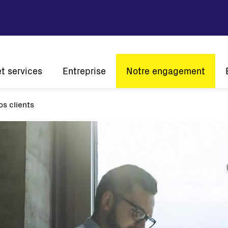
et services
Entreprise
Notre engagement
tion
os clients
Vision et mission
Développement durable
Histoire
Innovation
L'én
Présence mondiale
A l'écoute de nos clients
Certifications
Solaire
Onduleurs de chaîne
Onduleurs centraux