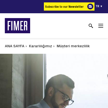
Ana
TR
Subscribe to our Newsletter
içeriğe
atla
ANA SAYFA
Kararlılığımız
Müşteri merkezlilik