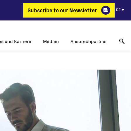
Subscribe to our Newsletter
DE
bs und Karriere
Medien
Ansprechpartner
arum FIMER?
Erfolgsgeschichten
Technischer Online-Support
ante Berufsbilder
Pressemitteilungen
Kontakt
bs und Karriere
Veranstaltungen
Händler
Mediengalerie
Medienkontakt