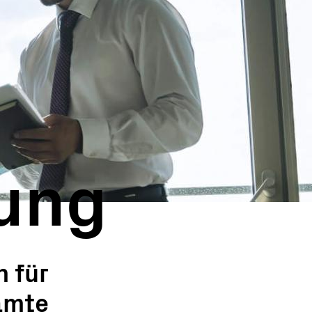
ung
 für
amte