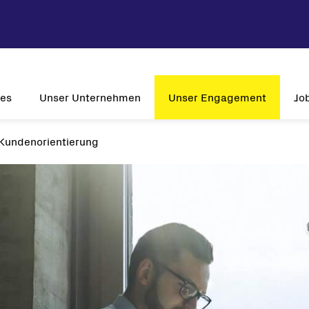
ces
Unser Unternehmen
Unser Engagement
Jo
Kundenorientierung
Unternehmensprofil
Nachhaltigkeit
W
Vision & Mission
Innovation
Relev
Historie
Kundenorientierung
Jo
Globale Präsenz
Zulassungen
-Wechselrichter
lwechselrichter