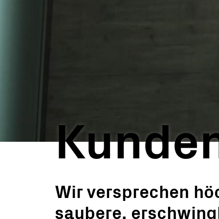
PV-Kraftwerke
Schlüs
Mikronetze
Überw
Softwa
Servic
Ausla
Mikro
BESS 
Kunden
Wir versprechen hö
saubere, erschwing