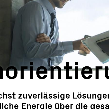
selfertige Stationen
achung & Steuerung
re-Tools
e
ufprodukte
netz-Lösungen
Solutions
orientier
chst zuverlässige Lösungen
liche Energie über die ges