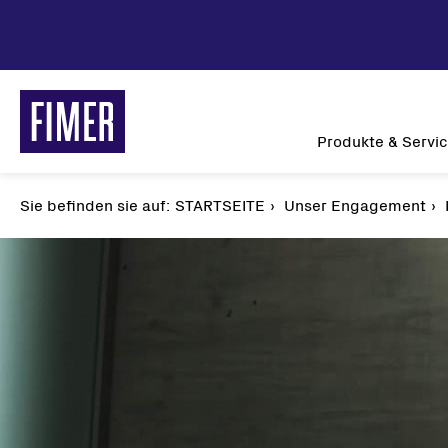
Direkt
zum
Inhalt
Main
Produkte & Servi
navigation
Sie befinden sie auf:
Pfadnavigation
STARTSEITE
Unser Engagement
Unsere Lösungen
Solar
Privatbereich
String
Gewerbe & Industrie
Zentra