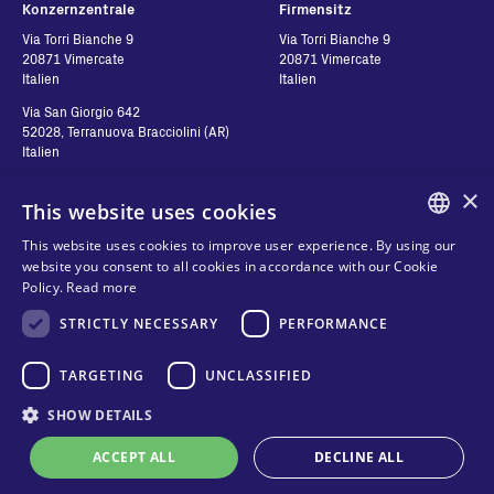
Konzernzentrale
Firmensitz
Via Torri Bianche 9
Via Torri Bianche 9
20871 Vimercate
20871 Vimercate
Italien
Italien
Via San Giorgio 642
52028, Terranuova Bracciolini (AR)
Italien
×
This website uses cookies
Kontakt
Folgen Sie uns
This website uses cookies to improve user experience. By using our
ENGLISH
website you consent to all cookies in accordance with our Cookie
Kontakt
Policy.
Read more
ITALIAN
Händler
Datenschutz
STRICTLY NECESSARY
PERFORMANCE
SPANISH
Cookies
FRENCH
TARGETING
UNCLASSIFIED
Geschäftsbedingungen
Organizational model and line of
KO
SHOW DETAILS
ethics
ACCEPT ALL
DECLINE ALL
Whistleblowing
Technischer Online-Support