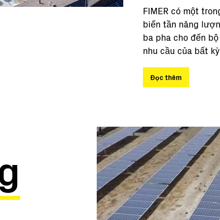
FIMER có một tron
biến tần năng lượn
ba pha cho đến bộ
nhu cầu của bất k
Đọc thêm
g