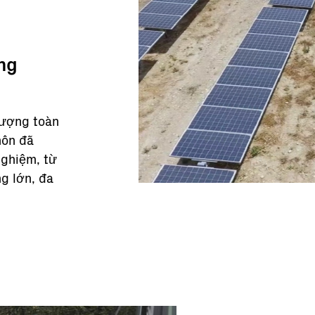
ng
lượng toàn
môn đã
nghiệm, từ
g lớn, đa