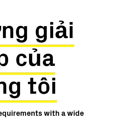
ng giải
p của
g tôi
requirements with a wide