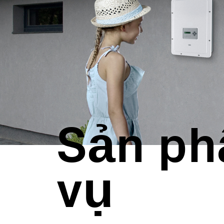
Quy mô điện lực
Các trạm chìa khóa
Lưới điện siêu nhỏ
Giám sát và Điều k
Các công cụ phần
Dịch vụ
Hết sản xuất
Giải pháp Lưới điệ
BESS Solutions
Sản ph
vụ