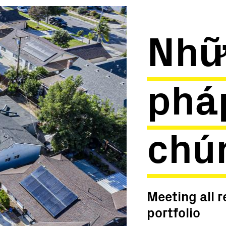
Nhữ
phá
chún
Meeting all 
portfolio