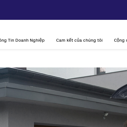
ông Tin Doanh Nghiệp
Cam kết của chúng tôi
Cộng 
ầm nhìn và Sứ mệnh
Tính bền vững
Tại s
Lịch sử
Sự đổi mới
Năng lượn
Hiện diện toàn cầu
Khách hàng là trung tâm
V
Giấy chứng nhận
trời