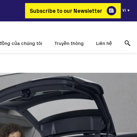
Subscribe to our Newsletter
VI
đồng của chúng tôi
Truyền thông
Liên hệ
ao lại chọn FIMER?
Thông tin về những thành công
Online technical support
g thay đổi nghề nghiệp
Thông cáo báo chí
Hãy liên hệ với chúng tôi
ị trí công việc
Sự kiện
Nơi để mua hàng
Triển lãm truyền thông
Liên hệ truyền thông