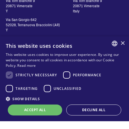
Via Torri Bianche 9
Via Torri Bianche 9
20871 Vimercate
20871 Vimercate
Ý
Italy
Via San Giorgio 642
52028, Terranuova Bracciolini (AR)
Ý
×
This website uses cookies
Hãy liên hệ với chúng
Theo dõi chúng tôi
This website uses cookies to improve user experience. By using our
tôi
ENGLISH
website you consent to all cookies in accordance with our Cookie
Policy.
Read more
ITALIAN
Hãy liên hệ với chúng tôi
Quyền riêng tư
STRICTLY NECESSARY
PERFORMANCE
Nơi để mua hàng
SPANISH
Cookies
FRENCH
TARGETING
UNCLASSIFIED
Điều khoản và điều kiện
Organizational model and line of
KO
SHOW DETAILS
ethics
ACCEPT ALL
DECLINE ALL
Whistleblowing
Online technical support