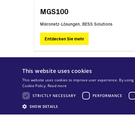
MGS100
Mikronetz-Lösungen, BESS Solutions
Entdecken Sie mehr
This website uses cookies
This website uses cookies to improve user experience. By using 
Cookie Policy.
Read more
STRICTLY NECESSARY
PERFORMANCE
SHOW DETAILS
© 2025 MA Solar Italy alle Rechte vorbehalten
Tax code 13892480966
VAT code 13892480966