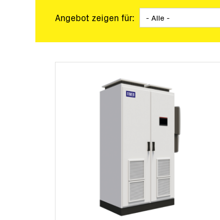
PV-Kraftwerke
Schlüs
Angebot zeigen für:
Mikronetze
Überw
Softwa
Servic
Ausla
Mikro
BESS 