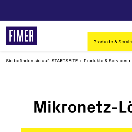
Direkt
zum
Inhalt
Main
Produkte & Servi
navigation
Sie befinden sie auf:
Pfadnavigation
STARTSEITE
Produkte & Services
Mikronetz-L
Unsere Lösungen
Solar
Privatbereich
String
Gewerbe & Industrie
Zentra