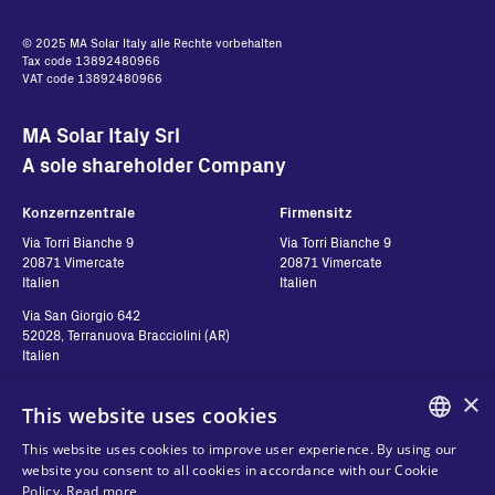
© 2025 MA Solar Italy alle Rechte vorbehalten
Tax code 13892480966
VAT code 13892480966
MA Solar Italy Srl
A sole shareholder Company
Konzernzentrale
Firmensitz
Via Torri Bianche 9
Via Torri Bianche 9
20871 Vimercate
20871 Vimercate
Italien
Italien
Via San Giorgio 642
52028, Terranuova Bracciolini (AR)
Italien
×
This website uses cookies
Kontakt
Folgen Sie uns
This website uses cookies to improve user experience. By using our
ENGLISH
website you consent to all cookies in accordance with our Cookie
Kontakt
Policy.
Read more