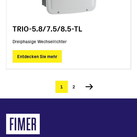
TRIO-5.8/7.5/8.5-TL
Dreiphasige Wechselrichter
Entdecken Sie mehr
Aktuelle
1
Seite
2
Seitennummerierung
Seite