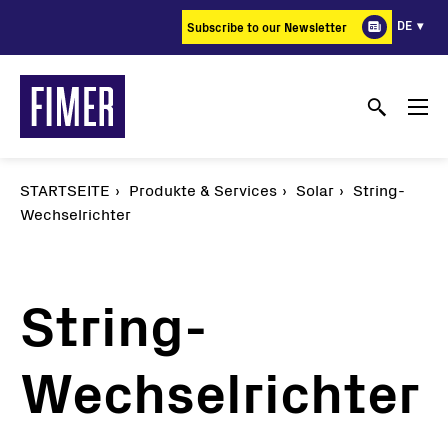
Direkt
DE
Subscribe to our Newsletter
zum
Inhalt
STARTSEITE
Produkte & Services
Solar
String-
Wechselrichter
String-
Wechselrichter