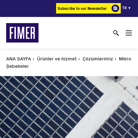
Ana
TR
Subscribe to our Newsletter
içeriğe
atla
ANA SAYFA
Ürünler ve hizmet
Çözümlerimiz
Mikro
Şebekeler