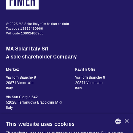
© 2025 MA Solar Italy tüm hakları saklıdır.
Tax code 13892480966
VAT code 13892480966
MA Solar Italy Srl
A sole shareholder Company
Merkez
Kayıtlı Ofis
Via Torri Bianche 9
Via Torri Bianche 9
20871 Vimercate
20871 Vimercate
Italy
Italy
Via San Giorgio 642
52028, Terranuova Bracciolini (AR)
Italy
×
This website uses cookies
Contatti
Seguici
This website uses cookies to improve user experience. By using our