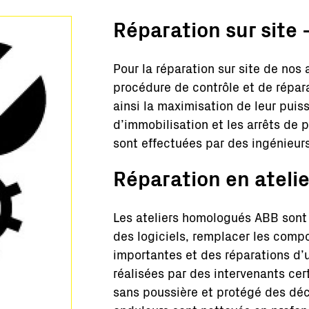
Stations clés en main
Réparation sur site 
Supervision et contrôle
Logiciels
Pour la réparation sur site de nos 
Service
procédure de contrôle et de répar
Anciens produits
ainsi la maximisation de leur pui
Solutions pour les micro-réseaux
d’immobilisation et les arrêts de 
BESS Solutions
sont effectuées par des ingénieur
FAQ
Réparation en ateli
Les ateliers homologués ABB sont 
des logiciels, remplacer les comp
importantes et des réparations d’
réalisées par des intervenants ce
sans poussière et protégé des déc