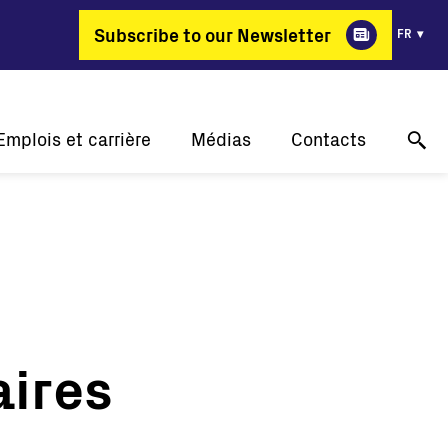
Subscribe to our Newsletter
FR
Emplois et carrière
Médias
Contacts
Pourquoi FIMER?
Nos réussites
Support technique en ligne
ergie change de métier
Communiqués de presse
Contactez-nous
Offres d'emploi
Événements
Où acheter
Galerie
Contact pour les médias
aires