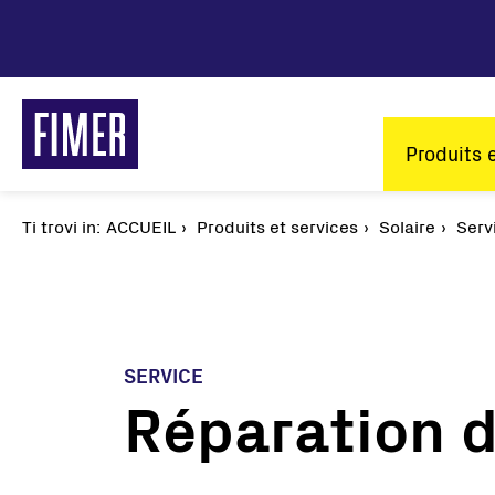
Aller
au
contenu
principal
Main
Produits 
naviga
Ti trovi in:
Fil
ACCUEIL
Produits et services
Solaire
Serv
d'Ariane
SERVICE
Réparation d
Nos solutions
Résidentiel
Tertiaire et Industrie