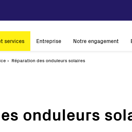
et services
Entreprise
Notre engagement
tion
ice
Réparation des onduleurs solaires
Vision et mission
Développement durable
Histoire
Innovation
L'én
Présence mondiale
A l'écoute de nos clients
Certifications
es onduleurs sol
Solaire
Onduleurs de chaîne
Onduleurs centraux