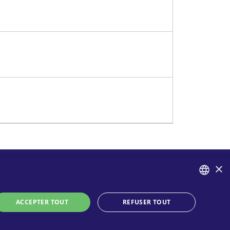
×
Contatti
Suivez-nous
ENGLISH
ACCEPTER TOUT
REFUSER TOUT
ontactez-nous
ITALIAN
ù acheter
Vie privée