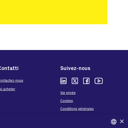
Contatti
Suivez-nous
ontactez-nous
ù acheter
Vie privée
Cookies
Conditions générales
Organizational model and line of ethics
×
Whistleblowing