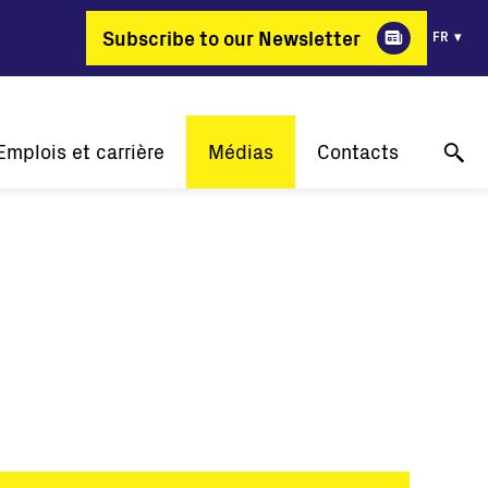
Subscribe to our Newsletter
FR
Emplois et carrière
Médias
Contacts
Pourquoi FIMER?
Nos réussites
Support technique en ligne
ergie change de métier
Communiqués de presse
Contactez-nous
Offres d'emploi
Événements
Où acheter
Galerie
Contact pour les médias