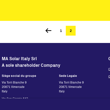
Stations clés en main
Supervision et contrôle
Logiciels
Service
Page
1
Page
2
Anciens produits
Solutions pour les micro-réseaux
courante
BESS Solutions
FAQ
MA Solar Italy Srl
A sole shareholder Company
C
Siège social du groupe
Sede Legale
O
Via Torri Bianche 9
Via Torri Bianche 9
20871 Vimercate
20871 Vimercate
Italy
Italy
Via San Giorgio 642
52028, Terranuova Bracciolini (AR)
Italy