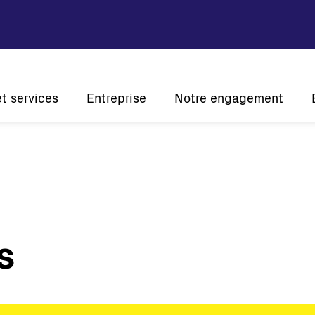
et services
Entreprise
Notre engagement
tion
Vision et mission
Développement durable
Histoire
Innovation
L'én
Présence mondiale
A l'écoute de nos clients
Certifications
s
Solaire
Onduleurs de chaîne
Onduleurs centraux