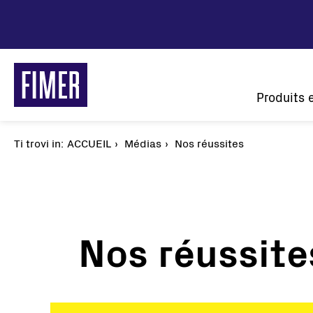
Aller
au
contenu
principal
Main
Produits 
naviga
Ti trovi in:
Fil
ACCUEIL
Médias
Nos réussites
d'Ariane
Nos réussite
Nos solutions
Résidentiel
Tertiaire et Industrie