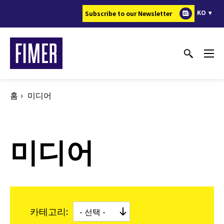
주
KO
Subscribe to our Newsletter
요
콘
텐
츠
로
건
홈
미디어
너
뛰
기
미디어
카테고리: