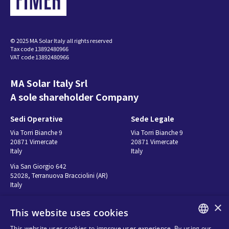
지
© 2025 MA Solar Italy all rights reserved
Tax code 13892480966
VAT code 13892480966
MA Solar Italy Srl
A sole shareholder Company
Sedi Operative
Sede Legale
Via Torri Bianche 9
Via Torri Bianche 9
20871 Vimercate
20871 Vimercate
Italy
Italy
Via San Giorgio 642
52028, Terranuova Bracciolini (AR)
Italy
×
This website uses cookies
Contatti
Seguici
This website uses cookies to improve user experience. By using our