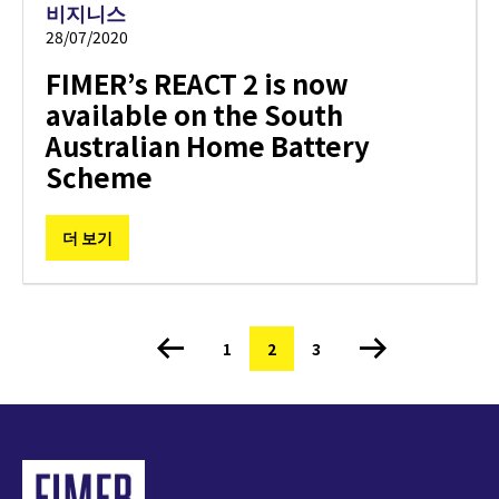
비지니스
28/07/2020
FIMER’s REACT 2 is now
available on the South
Australian Home Battery
Scheme
더 보기
쪽
1
현
2
쪽
3
페
재
이
지
페
지
이
정