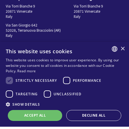
Via Torri Bianche 9
Via Torri Bianche 9
20871 Vimercate
20871 Vimercate
Italy
Italy
Via San Giorgio 642
52028, Terranuova Bracciolini (AR)
Italy
×
This website uses cookies
Contatti
Seguici
This website uses cookies to improve user experience. By using our
ENGLISH
website you consent to all cookies in accordance with our Cookie
연락처
Policy.
Read more
ITALIAN
구매처
Privacy
STRICTLY NECESSARY
PERFORMANCE
SPANISH
Cookies
FRENCH
TARGETING
UNCLASSIFIED
Terms and conditions
Organizational model and line of
KO
SHOW DETAILS
ethics
ACCEPT ALL
DECLINE ALL
Whistleblowing
온라인 기술 지원