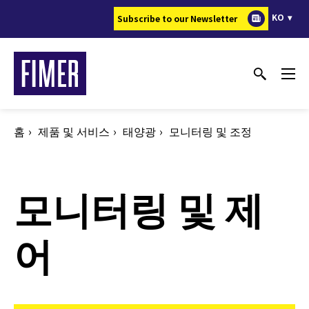
주
KO
Subscribe to our Newsletter
요
콘
텐
츠
로
건
홈
제품 및 서비스
태양광
모니터링 및 조정
너
뛰
기
모니터링 및 제
어