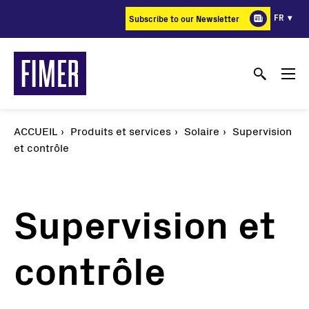
Aller
FR
Subscribe to our Newsletter
au
contenu
principal
ACCUEIL
Produits et services
Solaire
Supervision
et contrôle
Supervision et
contrôle