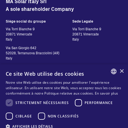
MA Solar Italy Srl
A sole shareholder Company
Siège social du groupe
Sede Legale
Via Torri Bianche 9
Via Torri Bianche 9
20871 Vimercate
20871 Vimercate
Italy
Italy
Via San Giorgio 642
52028, Terranuova Bracciolini (AR)
Italy
×
Ce site Web utilise des cookies
Contatti
Suivez-nous
Notre site Web utilise des cookies pour améliorer l'expérience
ENGLISH
utilisateur. En utilisant notre site Web, vous acceptez tous les cookies
Contactez-nous
conformément à notre Politique relative aux cookies.
En savoir plus
ITALIAN
Où acheter
Vie privée
STRICTEMENT NÉCESSAIRES
PERFORMANCE
SPANISH
Cookies
FRENCH
CIBLAGE
NON CLASSIFIÉS
Conditions générales
Organizational model and line of
KO
AFFICHER LES DÉTAILS