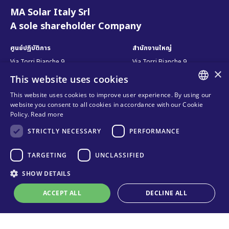
MA Solar Italy Srl
A sole shareholder Company
ศูนย์ปฏิบัติการ
สำนักงานใหญ่
Via Torri Bianche 9
Via Torri Bianche 9
×
20871 Vimercate
20871 Vimercate
This website uses cookies
Italy
Italy
This website uses cookies to improve user experience. By using our
Via San Giorgio 642
ENGLISH
52028, Terranuova Bracciolini (AR)
website you consent to all cookies in accordance with our Cookie
Italy
Policy.
Read more
ITALIAN
STRICTLY NECESSARY
PERFORMANCE
SPANISH
ติดต่อเรา
ติดตามเรา
FRENCH
TARGETING
UNCLASSIFIED
ติดต่อเรา
KO
SHOW DETAILS
ช่องทางการขาย
ความเป็นส่วนตัว
ACCEPT ALL
DECLINE ALL
คำถามที่พบบ่อย
Online technical support
นโยบายการใช้คุกกี้
Organizational model and line of
ethics