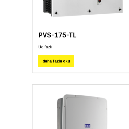
PVS-175-TL
Üç fazlı
daha fazla oku