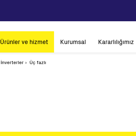
ain
Ürünler ve hizmet
Kurumsal
Kararlılığımız
avigation
 İnverterler
Üç fazlı
Vizyon ve Misyon
Sürdürülebilirl
Tarihçe
İnovasyon
Ener
Küresel mevcudiyet
Müşteri merkezli
Sertifikalar
Solar
String İnverterler
Merkezi İnverterler