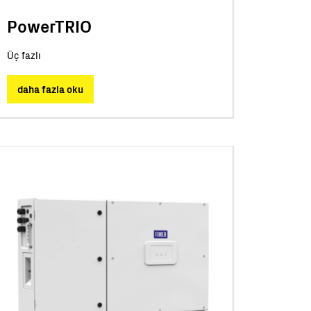
PowerTRIO
Üç fazlı
daha fazla oku