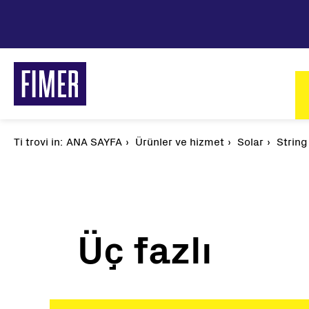
Ana
içeriğe
atla
M
n
Ti trovi in:
Sayfa
ANA SAYFA
Ürünler ve hizmet
Solar
String
yolu
Üç fazlı
Çözümlerimiz
Konutlar
Ticari ve Endüstriyel