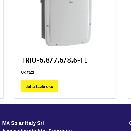
TRIO-5.8/7.5/8.5-TL
Üç fazlı
daha fazla oku
MA Solar Italy Srl
A sole shareholder Company