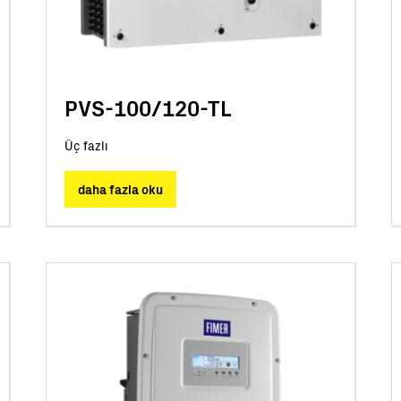
PVS-100/120-TL
Üç fazlı
daha fazla oku