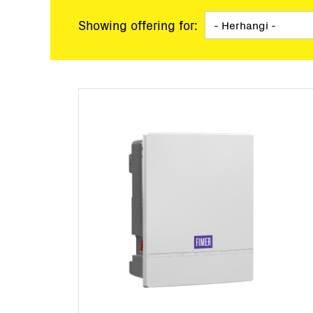
Santral Uygulamaları
Showing offering for:
Mikro Şebekeler