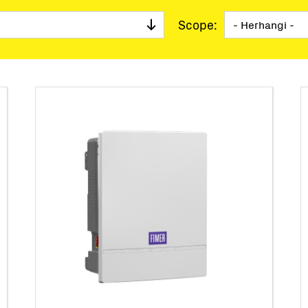
Anahtar Teslimi İstasyonlar
Scope:
Takip ve Kontrol
Yazılım Araçları
Hizmet
Eski ürünler
Mikro Şebeke Çözümleri
BESS Solutions