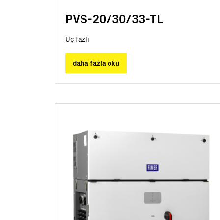
PVS-20/30/33-TL
Üç fazlı
daha fazla oku