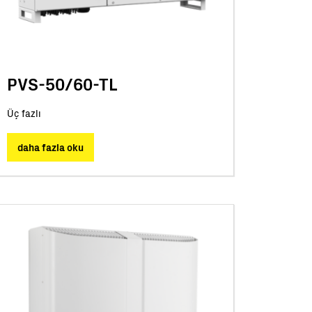
PVS-50/60-TL
Üç fazlı
daha fazla oku