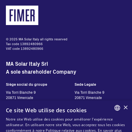
© 2025 MA Solar Italy all rights reserved
Tax code 13892480966
VAT code 13892480966
MA Solar Italy Srl
A sole shareholder Company
Siège social du groupe
Sede Legale
Via Torri Bianche 9
Via Torri Bianche 9
20871 Vimercate
20871 Vimercate
Italy
Italy
×
Ce site Web utilise des cookies
Via San Giorgio 642
52028, Terranuova Bracciolini (AR)
Notre site Web utilise des cookies pour améliorer l'expérience
Italy
ENGLISH
utilisateur. En utilisant notre site Web, vous acceptez tous les cookies
conformément à notre Politique relative aux cookies.
En savoir plus