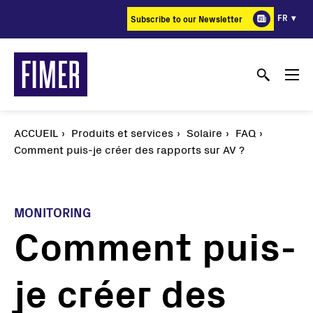
Aller
FR
Subscribe to our Newsletter
au
contenu
principal
ACCUEIL
Produits et services
Solaire
FAQ
Comment puis-je créer des rapports sur AV ?
MONITORING
Comment puis-
je créer des