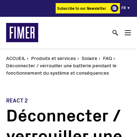
Aller
FR
Subscribe to our Newsletter
au
contenu
principal
ACCUEIL
Produits et services
Solaire
FAQ
Déconnecter / verrouiller une batterie pendant le
fonctionnement du système et conséquences
REACT 2
Déconnecter /
verrouiller une