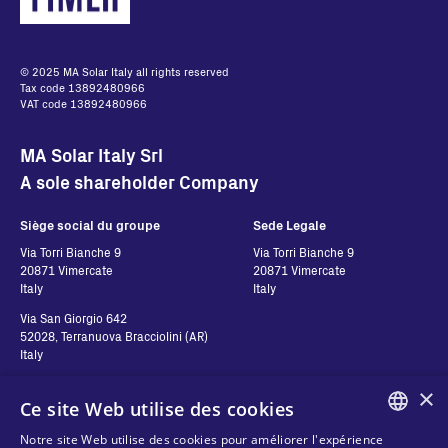
© 2025 MA Solar Italy all rights reserved
Tax code 13892480966
VAT code 13892480966
MA Solar Italy Srl
A sole shareholder Company
Siège social du groupe
Sede Legale
Via Torri Bianche 9
Via Torri Bianche 9
20871 Vimercate
20871 Vimercate
Italy
Italy
Via San Giorgio 642
52028, Terranuova Bracciolini (AR)
Italy
×
Ce site Web utilise des cookies
Contatti
Suivez-nous
Notre site Web utilise des cookies pour améliorer l'expérience