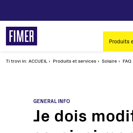
Aller
au
contenu
principal
Main
Produits 
naviga
Ti trovi in:
Fil
ACCUEIL
Produits et services
Solaire
FAQ
d'Ariane
GENERAL INFO
Je dois mod
Nos solutions
Résidentiel
Tertiaire et Industrie