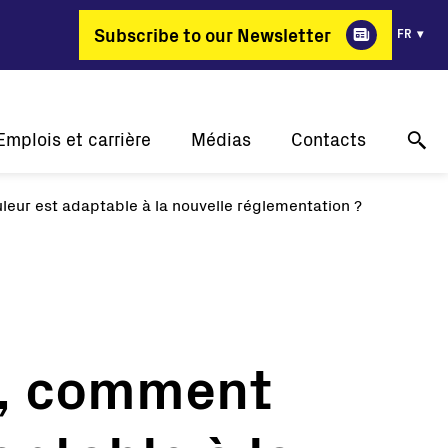
Subscribe to our Newsletter
FR
Emplois et carrière
Médias
Contacts
eur est adaptable à la nouvelle réglementation ?
Pourquoi FIMER?
Nos réussites
Support technique en ligne
ergie change de métier
Communiqués de presse
Contactez-nous
Offres d'emploi
Événements
Où acheter
Galerie
Contact pour les médias
e, comment