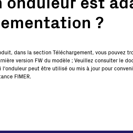
n onduleur est ad
Stations clés en main
lementation ?
Supervision et contrôle
Logiciels
Service
Anciens produits
Solutions pour les micro-réseaux
roduit, dans la section Téléchargement, vous pouvez tr
BESS Solutions
ernière version FW du modèle ; Veuillez consulter le d
FAQ
'onduleur peut être utilisé ou mis à jour pour conveni
stance FIMER.