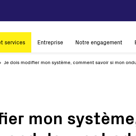
et services
Entreprise
Notre engagement
tion
Je dois modifier mon système, comment savoir si mon ondul
Vision et mission
Développement durable
Histoire
Innovation
L'én
Présence mondiale
A l'écoute de nos clients
Certifications
ifier mon systèm
Solaire
Onduleurs de chaîne
Onduleurs centraux