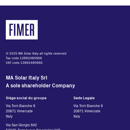
PVI-400.0-TL Inverter
Conformity Certificate
Anglais - 42.87 Ko
PVI-
134/200/267/334/400
IEC 62109-2
© 2025 MA Solar Italy all rights reserved
Tax code 13892480966
Certificate of
VAT code 13892480966
Conformity
Anglais - 504.86 Ko
MA Solar Italy Srl
A sole shareholder Company
PVI-
Siège social du groupe
Sede Legale
134/200/267/334/400
Via Torri Bianche 9
Via Torri Bianche 9
IEC 62109-1
20871 Vimercate
20871 Vimercate
Italy
Italy
Certificate of
Conformity
Via San Giorgio 642
52028, Terranuova Bracciolini (AR)