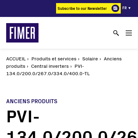
Aller
FR
Subscribe to our Newsletter
au
contenu
principal
ACCUEIL
Produits et services
Solaire
Anciens
produits
Central inverters
PVI-
134.0/200.0/267.0/334.0/400.0-TL
ANCIENS PRODUITS
PVI-
134.0/200.0/26