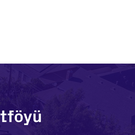
rtföyü