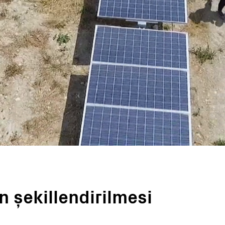
Anahtar Teslimi İstasyonlar
Takip ve Kontrol
Yazılım Araçları
Hizmet
Eski ürünler
Mikro Şebeke Çözümleri
BESS Solutions
n şekillendirilmesi