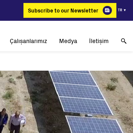
Subscribe to our Newsletter
TR
Çalışanlarımız
Medya
İletişim
ik
Neden FIMER?
Başarı öyküleri
Online teknik destek
jiyi değiştiren meslekler
Basın bültenleri
Bize ulaşın
lik
İş Pozisyonları
Etkinlikler
Nereden Alabilirim?
Medya Galerisi
Medya iletişimi