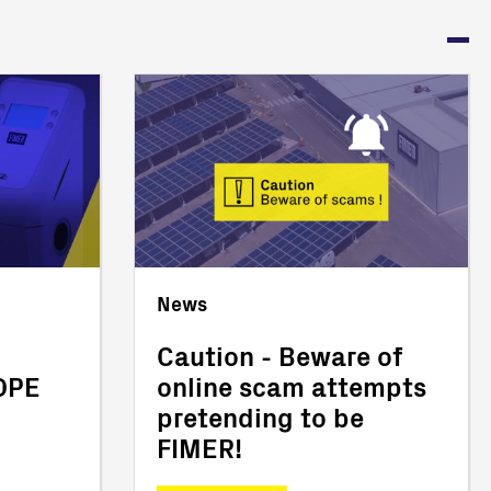
News
Caution - Beware of
OPE
online scam attempts
pretending to be
FIMER!