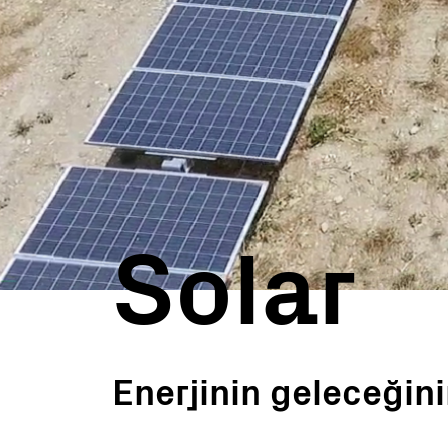
Santral Uygulamaları
Mikro Şebekeler
Solar
Enerjinin geleceğini