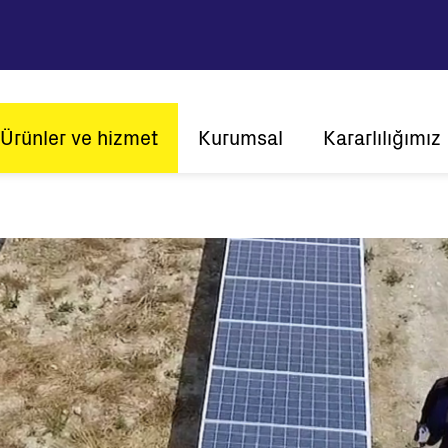
ain
Ürünler ve hizmet
Kurumsal
Kararlılığımız
avigation
Vizyon ve Misyon
Sürdürülebilirl
Tarihçe
İnovasyon
Ener
Küresel mevcudiyet
Müşteri merkezli
Sertifikalar
Solar
String İnverterler
Merkezi İnverterler