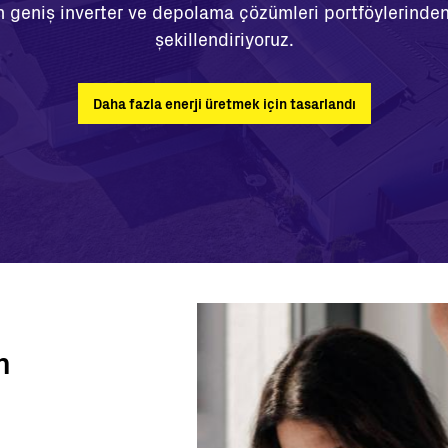
 geniş inverter ve depolama çözümleri portföylerinden b
şekillendiriyoruz.
Daha fazla enerji üretmek için tasarlandı
n