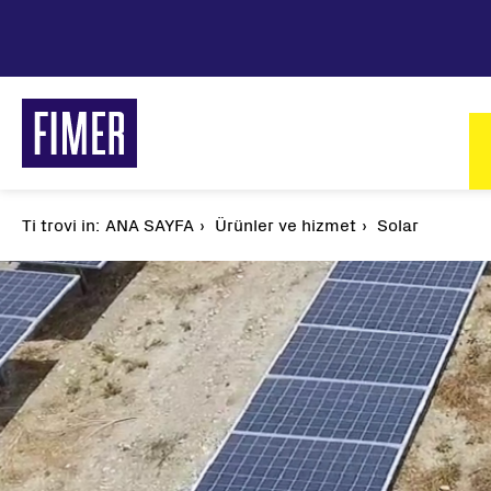
Ana
içeriğe
atla
M
n
Ti trovi in:
Sayfa
ANA SAYFA
Ürünler ve hizmet
Solar
yolu
Çözümlerimiz
Konutlar
Ticari ve Endüstriyel