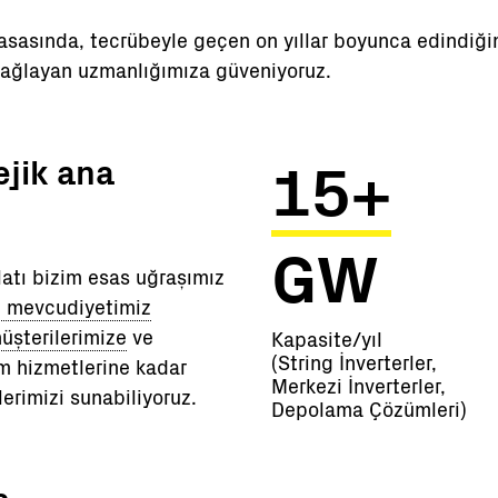
sasında, tecrübeyle geçen on yıllar boyunca edindiğimi
ağlayan uzmanlığımıza güveniyoruz.
15+
ejik ana
GW
alatı bizim esas uğraşımız
l mevcudiyetimiz
üşterilerimize
ve
Kapasite/yıl
(String İnverterler,
m hizmetlerine kadar
Merkezi İnverterler,
erimizi sunabiliyoruz.
Depolama Çözümleri)
s