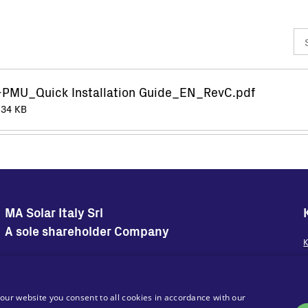
PMU_Quick Installation Guide_EN_RevC.pdf
.34 KB
MA Solar Italy Srl
A sole shareholder Company
K
Konzernzentrale
Firmensitz
H
Via Torri Bianche 9
Via Torri Bianche 9
20871 Vimercate
20871 Vimercate
our website you consent to all cookies in accordance with our
Italien
Italien