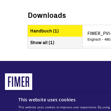
Downloads
Handbuch (
1
)
FIMER_PVI-
Englisch - 480
Show all (
1
)
This website uses cookies
© 2025 MA Solar Italy alle Rechte vorbehalten
Tax code 13892480966
This website uses cookies to improve user experience. By using 
VAT code 13892480966