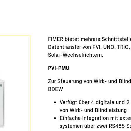
selfertige Stationen
achung & Steuerung
re-Tools
e
ufprodukte
FIMER bietet mehrere Schnittstel
Datentransfer von PVI, UNO, TRI
netz-Lösungen
Solar-Wechselrichtern.
Solutions
PVI-PMU
Zur Steuerung von Wirk- und Bli
BDEW
Verfügt über 4 digitale und 
von Wirk- und Blindleistung
Einfache Integration mit ex
systemen über zwei RS485 Sc