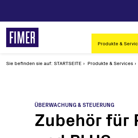
Direkt
zum
Inhalt
Main
Produkte & Servi
navigation
Sie befinden sie auf:
Pfadnavigation
STARTSEITE
Produkte & Services
ÜBERWACHUNG & STEUERUNG
Zubehör für 
Unsere Lösungen
Solar
Privatbereich
String
Gewerbe & Industrie
Zentra