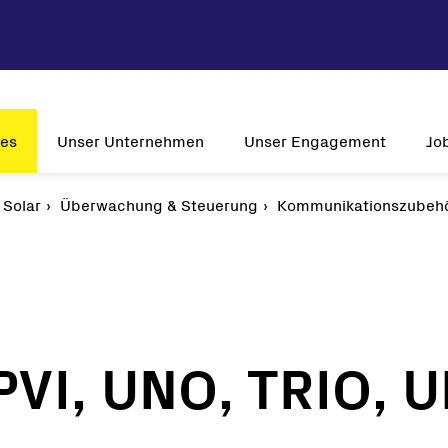
ces
Unser Unternehmen
Unser Engagement
Jo
Solar
Unternehmensprofil
Überwachung & Steuerung
Nachhaltigkeit
Kommunikationszubeh
W
Vision & Mission
Innovation
Relev
Historie
Kundenorientierung
Jo
Globale Präsenz
Zulassungen
PVI, UNO, TRIO, 
-Wechselrichter
lwechselrichter