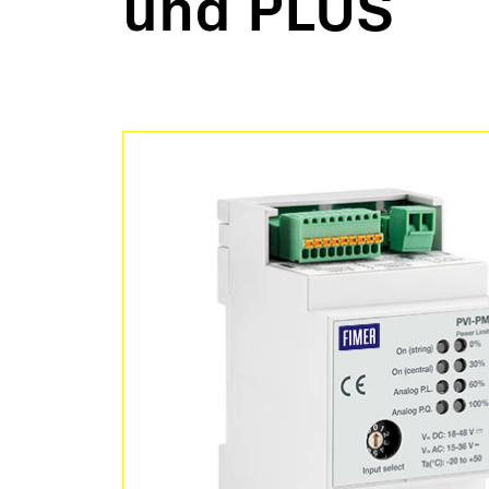
und PLUS
PV-Kraftwerke
Schlüs
Mikronetze
Überw
Softwa
Servic
Ausla
Mikro
BESS 