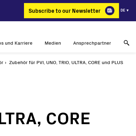
Subscribe to our Newsletter
DE
bs und Karriere
Medien
Ansprechpartner
ör
arum FIMER?
Zubehör für PVI, UNO, TRIO, ULTRA, CORE und PLUS
Erfolgsgeschichten
Technischer Online-Support
ante Berufsbilder
Pressemitteilungen
Kontakt
bs und Karriere
Veranstaltungen
Händler
Mediengalerie
Medienkontakt
ULTRA, CORE