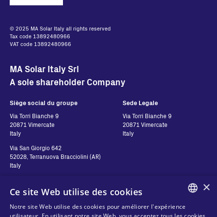
© 2025 MA Solar Italy all rights reserved
Tax code 13892480966
VAT code 13892480966
MA Solar Italy Srl
A sole shareholder Company
Siège social du groupe
Sede Legale
Via Torri Bianche 9
Via Torri Bianche 9
20871 Vimercate
20871 Vimercate
Italy
Italy
Via San Giorgio 642
52028, Terranuova Bracciolini (AR)
Italy
×
Ce site Web utilise des cookies
Contatti
Suivez-nous
Notre site Web utilise des cookies pour améliorer l'expérience
ENGLISH
utilisateur. En utilisant notre site Web, vous acceptez tous les cookies