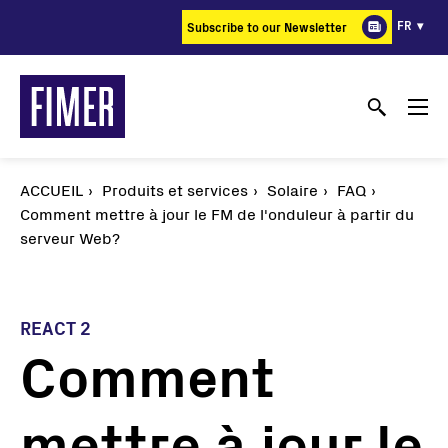
Aller
FR
Subscribe to our Newsletter
au
contenu
principal
ACCUEIL
Produits et services
Solaire
FAQ
Comment mettre à jour le FM de l'onduleur à partir du
serveur Web?
REACT 2
Comment
mettre à jour le