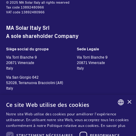
© 2025 MA Solar Italy all rights reserved
Tax code 13892480966
VAT code 13892480966
MA Solar Italy Srl
A sole shareholder Company
Siège social du groupe
Sede Legale
Via Torri Bianche 9
Via Torri Bianche 9
20871 Vimercate
20871 Vimercate
Italy
Italy
Via San Giorgio 642
52028, Terranuova Bracciolini (AR)
Italy
×
Ce site Web utilise des cookies
Contatti
Suivez-nous
Notre site Web utilise des cookies pour améliorer l'expérience
ENGLISH
utilisateur. En utilisant notre site Web, vous acceptez tous les cookies
Contactez-nous
conformément à notre Politique relative aux cookies.
En savoir plus
ITALIAN
Où acheter
Vie privée
STRICTEMENT NÉCESSAIRES
PERFORMANCE