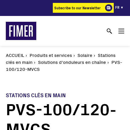
Aller
FR
Subscribe to our Newsletter
au
contenu
principal
ACCUEIL
Produits et services
Solaire
Stations
clés en main
Solutions d'onduleurs en chaîne
PVS-
100/120-MVCS
STATIONS CLÉS EN MAIN
PVS-100/120-
MVCS