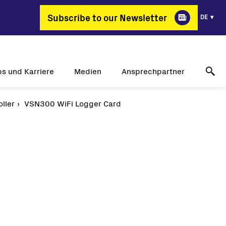
Subscribe to our Newsletter
DE
bs und Karriere
Medien
Ansprechpartner
ller
arum FIMER?
VSN300 WiFi Logger Card
Erfolgsgeschichten
Technischer Online-Support
ante Berufsbilder
Pressemitteilungen
Kontakt
bs und Karriere
Veranstaltungen
Händler
Mediengalerie
Medienkontakt