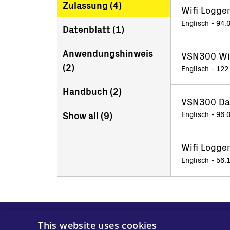
Zulassung (
4
)
Wifi Logger
Englisch - 94.
Datenblatt (
1
)
Anwendungshinweis
VSN300 Wifi
(
2
)
Englisch - 122
Handbuch (
2
)
VSN300 Dat
Show all (
9
)
Englisch - 96.
Wifi Logge
Englisch - 56.
This website uses cookies