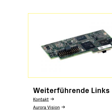
PV-Kraftwerke
Schlüs
Mikronetze
Überw
Softwa
Servic
Ausla
Mikro
BESS 
Weiterführende Links
Kontakt
Aurora Vision