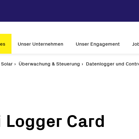
ces
Unser Unternehmen
Unser Engagement
Jo
Solar
Unternehmensprofil
Überwachung & Steuerung
Nachhaltigkeit
Datenlogger und Contro
W
Vision & Mission
Innovation
Relev
Historie
Kundenorientierung
Jo
Globale Präsenz
Zulassungen
 Logger Card
-Wechselrichter
lwechselrichter