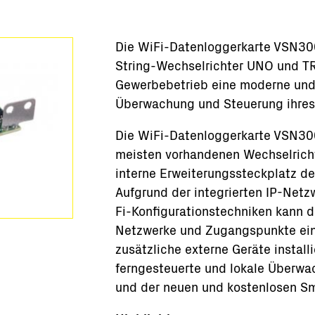
selfertige Stationen
achung & Steuerung
Die WiFi-Datenloggerkarte VSN300 
re-Tools
String-Wechselrichter UNO und T
e
Gewerbebetrieb eine moderne und
ufprodukte
Überwachung und Steuerung ihres 
netz-Lösungen
Solutions
Die WiFi-Datenloggerkarte VSN300
meisten vorhandenen Wechselrichte
interne Erweiterungssteckplatz de
Aufgrund der integrierten IP-Netz
Fi-Konfigurationstechniken kann d
Netzwerke und Zugangspunkte einf
zusätzliche externe Geräte install
ferngesteuerte und lokale Überwa
und der neuen und kostenlosen S