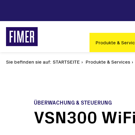
Direkt
zum
Inhalt
Main
Produkte & Servi
navigation
Sie befinden sie auf:
Pfadnavigation
STARTSEITE
Produkte & Services
ÜBERWACHUNG & STEUERUNG
VSN300 WiFi
Unsere Lösungen
Solar
Privatbereich
String
Gewerbe & Industrie
Zentra