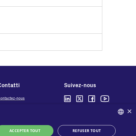
Contatti
Suivez-nous
y
ontactez-nous
ù acheter
×
Vie privée
Cookies
ENGLISH
Conditions générales
ACCEPTER TOUT
REFUSER TOUT