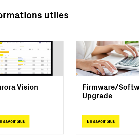
ormations utiles
rora Vision
Firmware/Softw
Upgrade
n savoir plus
En savoir plus