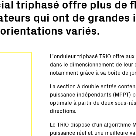
l triphasé offre plus de fl
Stations clés en main
ateurs qui ont de grandes 
Supervision et contrôle
Logiciels
orientations variés.
Service
Anciens produits
Solutions pour les micro-réseaux
L’onduleur triphasé TRIO offre aux 
BESS Solutions
dans le dimensionnement de leur c
FAQ
notamment grâce à sa boîte de jo
La section à double entrée conten
puissance indépendants (MPPT) pe
optimale à partir de deux sous-ré
directions.
Le TRIO dispose d'un algorithme M
puissance réel et une meilleure va