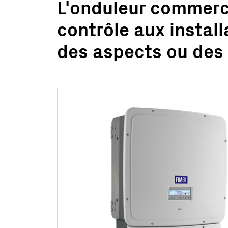
L'onduleur commercia
Grandes Centrales
contrôle aux install
Micro-réseau
des aspects ou des 