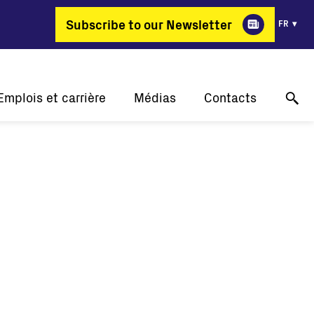
Subscribe to our Newsletter
FR
Emplois et carrière
Médias
Contacts
Pourquoi FIMER?
Nos réussites
Support technique en ligne
ergie change de métier
Communiqués de presse
Contactez-nous
Offres d'emploi
Événements
Où acheter
Galerie
Contact pour les médias