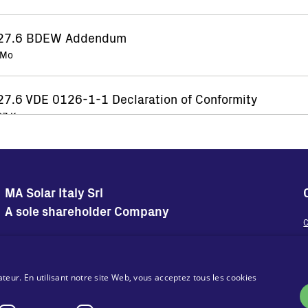
-27.6 BDEW Addendum
 Mo
27.6 VDE 0126-1-1 Declaration of Conformity
27 Ko
27.6 VDE 0126-1-1 Zertifikat
27 Ko
MA Solar Italy Srl
A sole shareholder Company
de 67-System 5 for Portugal Declaration of Conformit
C
 Ko
Siège social du groupe
Sede Legale
O
Via Torri Bianche 9
Via Torri Bianche 9
20871 Vimercate
20871 Vimercate
ateur. En utilisant notre site Web, vous acceptez tous les cookies
27.6-TL G59/3-4/07.18 Certificate
Italy
Italy
55 Ko
Via San Giorgio 642