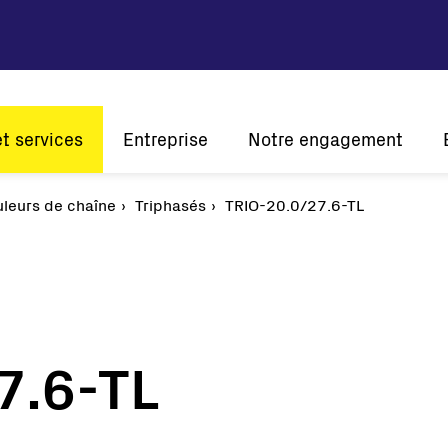
et services
Entreprise
Notre engagement
tion
leurs de chaîne
Vision et mission
Triphasés
Développement durable
TRIO-20.0/27.6-TL
Histoire
Innovation
L'én
Présence mondiale
A l'écoute de nos clients
Certifications
7.6-TL
Solaire
Onduleurs de chaîne
Onduleurs centraux