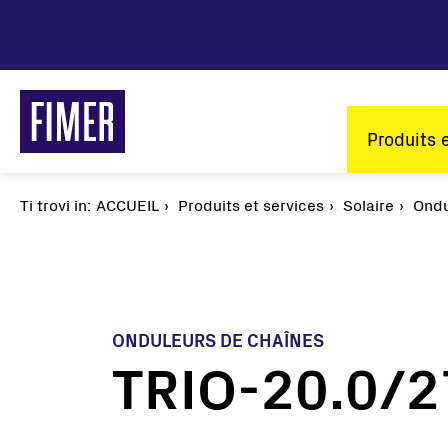
Aller
au
contenu
principal
Main
Produits 
naviga
Ti trovi in:
Fil
ACCUEIL
Produits et services
Solaire
Ondu
d'Ariane
ONDULEURS DE CHAÎNES
TRIO-20.0/2
Nos solutions
Résidentiel
Tertiaire et Industrie