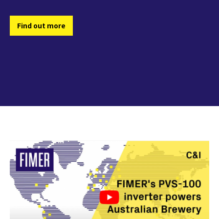
SOLAR ROOFS IN
OLOITOKITOK, AT THE
FIMER’s PVS-100 solar PV
자세히 알아보기
COLOMBIA
FOOT OF KILIMANJARO
inverters
Find out more
자세히 알아보기
(KENYA)
Find out more
Find out more
Find out more