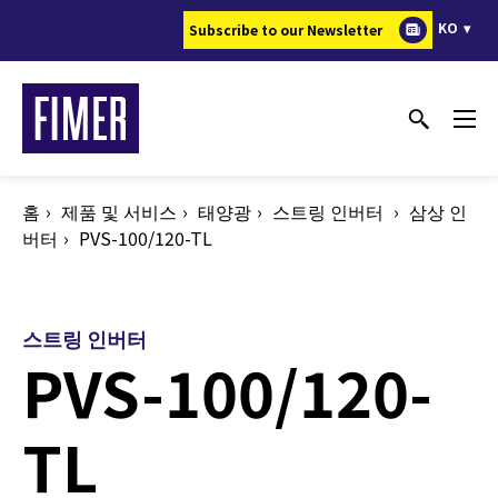
주
KO
Subscribe to our Newsletter
요
콘
텐
츠
로
건
홈
제품 및 서비스
태양광
스트링 인버터
삼상 인
너
버터
PVS-100/120-TL
뛰
기
스트링 인버터
PVS-100/120-
TL