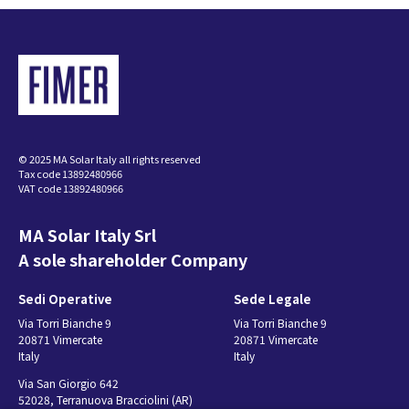
PVS-100-TL VDE-AR-N
4105 Form E4
(German)
독일어 (German) - 93.18 KB
© 2025 MA Solar Italy all rights reserved
Tax code 13892480966
PVS-100-TL VDE-AR-N
VAT code 13892480966
4105 Form E4
MA Solar Italy Srl
(English)
A sole shareholder Company
영어 (English) - 93.18 KB
Sedi Operative
Sede Legale
PVS-100-TL VDE-AR-N
Via Torri Bianche 9
Via Torri Bianche 9
20871 Vimercate
20871 Vimercate
4105 Form E6
Italy
Italy
(German)
Via San Giorgio 642
독일어 (German) - 96.11 KB
52028, Terranuova Bracciolini (AR)