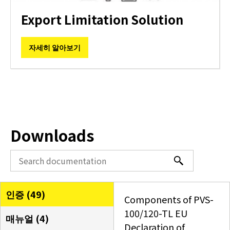
Export Limitation Solution
자세히 알아보기
Downloads
인증 (
49
)
Components of PVS-
100/120-TL EU
매뉴얼 (
4
)
Declaration of