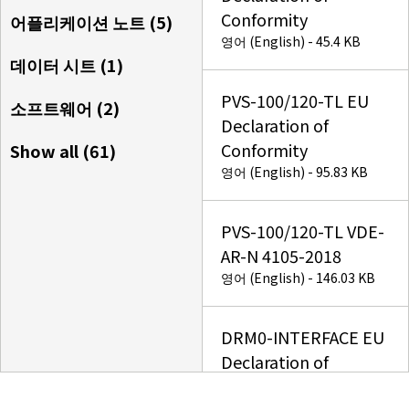
Conformity
어플리케이션 노트 (
5
)
영어 (English) - 45.4 KB
데이터 시트 (
1
)
PVS-100/120-TL EU
소프트웨어 (
2
)
Declaration of
Conformity
Show all (
61
)
영어 (English) - 95.83 KB
PVS-100/120-TL VDE-
AR-N 4105-2018
영어 (English) - 146.03 KB
DRM0-INTERFACE EU
Declaration of
Conformity
영어 (English) - 76.54 KB