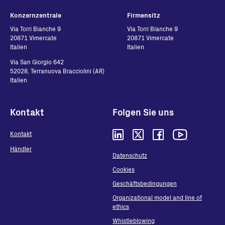
16-02-2026
Konzernzentrale
Firmensitz
Italian - 417.07 KB
Via Torri Bianche 9
Via Torri Bianche 9
20871 Vimercate
20871 Vimercate
Italien
Italien
DRM0-INTERFACE EU
Via San Giorgio 642
Declaration of
52028, Terranuova Bracciolini (AR)
Conformity
Italien
Englisch - 76.54 KB
Kontakt
Folgen Sie uns
PVS-100-TL VDE-AR-
Kontakt
N 4105 Form E4
Händler
(German)
Datenschutz
Deutsch - 93.18 KB
Cookies
Geschäftsbedingungen
PVS-100-TL VDE-AR-
Organizational model and line of
ethics
N 4105 Form E4
Whistleblowing
(English)