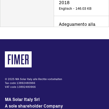
2018
Englisch - 146.03 KB
Adeguamento alla
norma CEI 0-16
Italian - 266.2 KB
PVS-100/120-TL
Dichiarazione di
conformità CEI 0-16
13-02-2026
Italian - 417.22 KB
© 2025 MA Solar Italy alle Rechte vorbehalten
Tax code 13892480966
VAT code 13892480966
PVS-100-TL
MA Solar Italy Srl
Dichiarazione di
A sole shareholder Company
conformità CEI 0-21