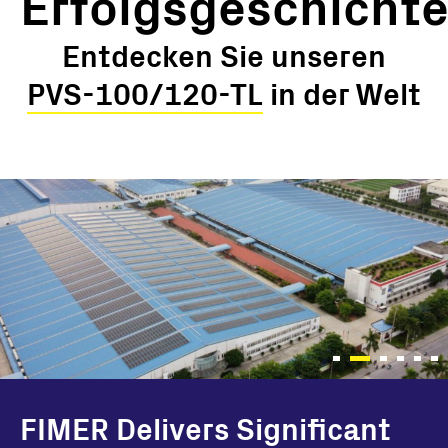
Erfolgsgeschicht
Entdecken Sie unseren
PVS-100/120-TL
in der Welt
FIMER SUPPLIES ITS PVS-
FIMER Delivers Significant
FIMER PROVIDES ITS HIGH
Indefol powers landmark
FIMER writes new
FIMER’s PVS-100 Powers