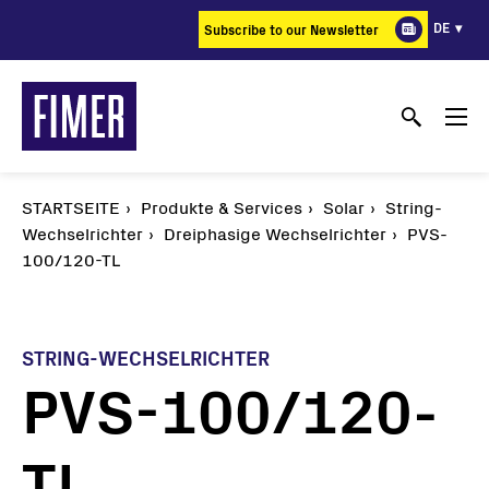
Direkt
DE
Subscribe to our Newsletter
zum
Inhalt
STARTSEITE
Produkte & Services
Solar
String-
Wechselrichter
Dreiphasige Wechselrichter
PVS-
100/120-TL
STRING-WECHSELRICHTER
PVS-100/120-
TL