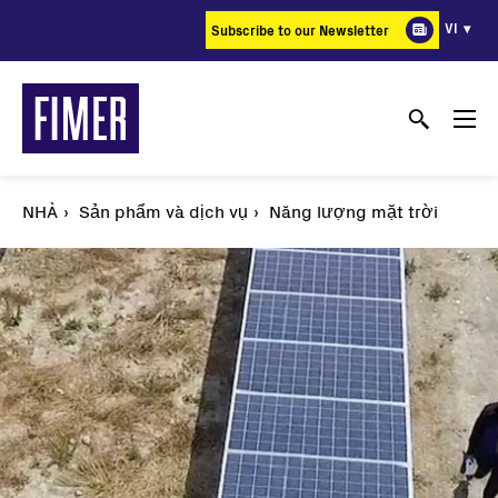
Nhảy
VI
Subscribe to our Newsletter
đến
nội
dung
NHÀ
Sản phẩm và dịch vụ
Năng lượng mặt trời