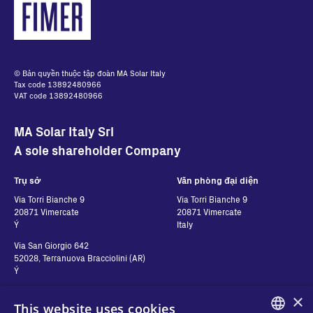
© Bản quyền thuộc tập đoàn MA Solar Italy
Tax code 13892480966
VAT code 13892480966
MA Solar Italy Srl
A sole shareholder Company
Trụ sở
Văn phòng đại diện
Via Torri Bianche 9
Via Torri Bianche 9
20871 Vimercate
20871 Vimercate
Ý
Italy
Via San Giorgio 642
52028, Terranuova Bracciolini (AR)
Ý
×
This website uses cookies