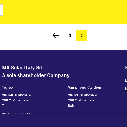
 trao tay
hiển
 mềm
Trang
1
Trang
2
n siêu nhỏ
hiện
thời
MA Solar Italy Srl
A sole shareholder Company
H
Trụ sở
Văn phòng đại diện
N
Via Torri Bianche 9
Via Torri Bianche 9
20871 Vimercate
20871 Vimercate
Ý
Italy
Via San Giorgio 642
52028, Terranuova Bracciolini (AR)
Ý