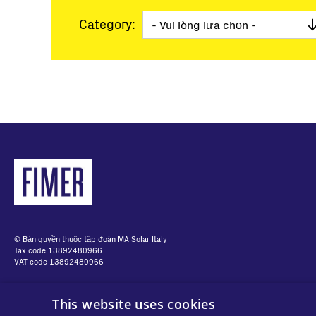
Quy mô điện lực
Các trạm chìa khóa
Category:
Lưới điện siêu nhỏ
Giám sát và Điều k
Các công cụ phần
Dịch vụ
Hết sản xuất
Pagination
Giải pháp Lưới điệ
BESS Solutions
© Bản quyền thuộc tập đoàn MA Solar Italy
Tax code 13892480966
VAT code 13892480966
This website uses cookies