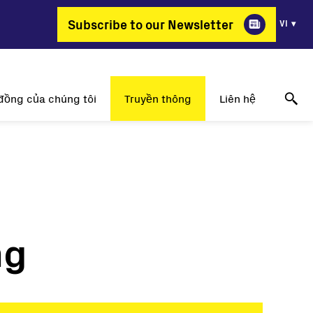
Subscribe to our Newsletter
VI
đồng của chúng tôi
Truyền thông
Liên hệ
ao lại chọn FIMER?
Thông tin về những thành công
Online technical support
g thay đổi nghề nghiệp
Thông cáo báo chí
Hãy liên hệ với chúng tôi
ị trí công việc
Sự kiện
Nơi để mua hàng
Triển lãm truyền thông
ng
Liên hệ truyền thông