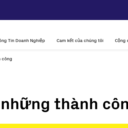
ông Tin Doanh Nghiệp
Cam kết của chúng tôi
Cộng 
h công
ầm nhìn và Sứ mệnh
Tính bền vững
Tại s
Lịch sử
Sự đổi mới
Năng lượn
Hiện diện toàn cầu
Khách hàng là trung tâm
V
Giấy chứng nhận
ề những thành cô
trời