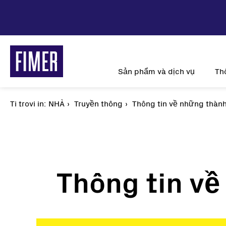
Nhảy
đến
nội
dung
Main
Sản phẩm và dịch vụ
Th
navigation
Ti trovi in:
Breadcrumb
NHÀ
Truyền thông
Thông tin về những thàn
T
Thông tin v
Những giải pháp của chúng tôi
Năng lượng mặt 
Dân dụng
Bộ biến tần chuỗi
Thương mại và Công nghiệp
Biến tần trung tâm