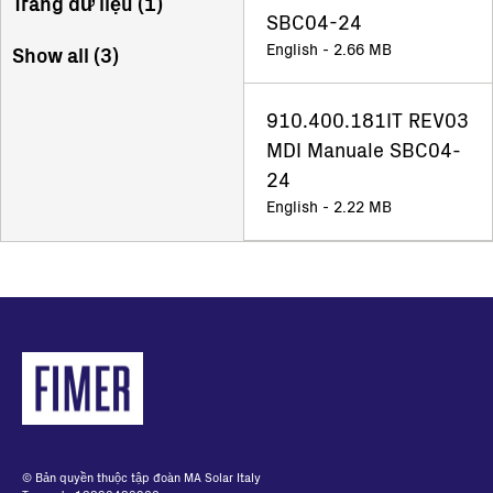
Trang dữ liệu (
1
)
SBC04-24
English - 2.66 MB
Show all (
3
)
910.400.181IT REV03
MDI Manuale SBC04-
24
English - 2.22 MB
© Bản quyền thuộc tập đoàn MA Solar Italy