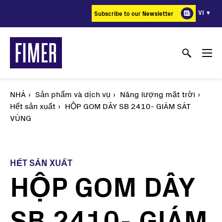
Nhảy
VI
Subscribe to our Newsletter
đến
nội
dung
NHÀ
Sản phẩm và dịch vụ
Năng lượng mặt trời
Hết sản xuất
HỘP GOM DÂY SB 2410- GIÁM SÁT
VÙNG
HẾT SẢN XUẤT
HỘP GOM DÂY
SB 2410- GIÁM