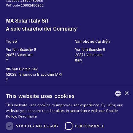
Tax code 13892480966
VAT code 13892480966
MA Solar Italy Srl
A sole shareholder Company
Trụ sở
Văn phòng đại diện
Via Torri Bianche 9
Via Torri Bianche 9
20871 Vimercate
20871 Vimercate
Ý
Italy
Via San Giorgio 642
52028, Terranuova Bracciolini (AR)
Ý
×
This website uses cookies
Hãy liên hệ với chúng
Theo dõi chúng tôi
This website uses cookies to improve user experience. By using our
tôi
ENGLISH
website you consent to all cookies in accordance with our Cookie
Policy.
Read more
ITALIAN
Hãy liên hệ với chúng tôi
Quyền riêng tư
STRICTLY NECESSARY
PERFORMANCE
Nơi để mua hàng
SPANISH
Cookies