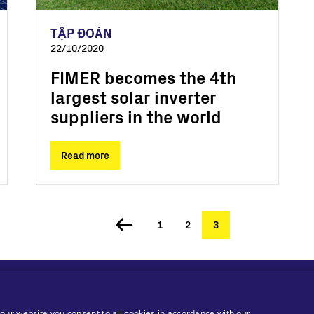
TẬP ĐOÀN
22/10/2020
FIMER becomes the 4th
largest solar inverter
suppliers in the world
Read more
Trang
1
Trang
2
Trang
3
hiện
thời
MA Solar Italy Srl
our website you consent to all cookies in accordance with our