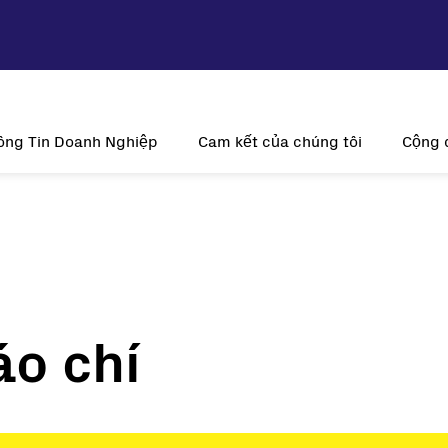
ông Tin Doanh Nghiệp
Cam kết của chúng tôi
Cộng 
ầm nhìn và Sứ mệnh
Tính bền vững
Tại s
Lịch sử
Sự đổi mới
Năng lượn
Hiện diện toàn cầu
Khách hàng là trung tâm
V
Giấy chứng nhận
áo chí
trời