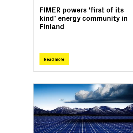
FIMER powers ‘first of its
kind’ energy community in
Finland
Read more