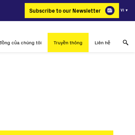
Subscribe to our Newsletter
VI
đồng của chúng tôi
Truyền thông
Liên hệ
ao lại chọn FIMER?
Thông tin về những thành công
Online technical support
g thay đổi nghề nghiệp
Thông cáo báo chí
Hãy liên hệ với chúng tôi
ị trí công việc
Sự kiện
Nơi để mua hàng
Triển lãm truyền thông
Liên hệ truyền thông