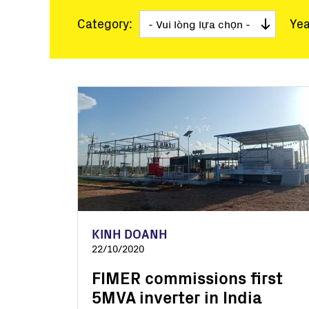
Quy mô điện lực
Các trạm chìa khóa
Category:
Yea
Lưới điện siêu nhỏ
Giám sát và Điều k
Các công cụ phần
Dịch vụ
Hết sản xuất
Giải pháp Lưới điệ
BESS Solutions
KINH DOANH
22/10/2020
FIMER commissions first
5MVA inverter in India