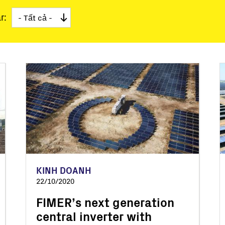
 trao tay
r:
hiển
 mềm
n siêu nhỏ
KINH DOANH
22/10/2020
FIMER’s next generation
central inverter with