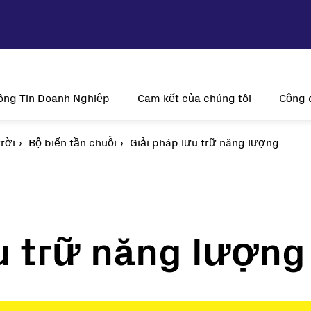
ông Tin Doanh Nghiệp
Cam kết của chúng tôi
Cộng 
rời
ầm nhìn và Sứ mệnh
Bộ biến tần chuỗi
Giải pháp lưu trữ năng lượng
Tính bền vững
Tại s
Lịch sử
Sự đổi mới
Năng lượn
Hiện diện toàn cầu
Khách hàng là trung tâm
V
Giấy chứng nhận
u trữ năng lượng
trời