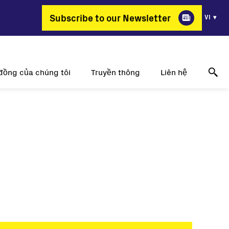
Subscribe to our Newsletter
VI
đồng của chúng tôi
Truyền thông
Liên hệ
ao lại chọn FIMER?
Thông tin về những thành công
Online technical support
g thay đổi nghề nghiệp
Thông cáo báo chí
Hãy liên hệ với chúng tôi
ị trí công việc
Sự kiện
Nơi để mua hàng
Triển lãm truyền thông
Liên hệ truyền thông