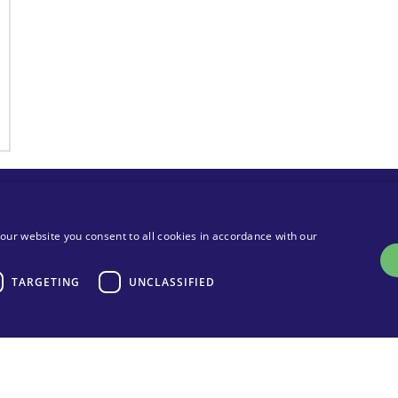
MA Solar Italy Srl
our website you consent to all cookies in accordance with our
A sole shareholder Company
H
TARGETING
UNCLASSIFIED
Trụ sở
Văn phòng đại diện
N
Via Torri Bianche 9
Via Torri Bianche 9
20871 Vimercate
20871 Vimercate
Ý
Italy
Via San Giorgio 642
Strictly necessary
Performance
Targeting
Unclassified
52028, Terranuova Bracciolini (AR)