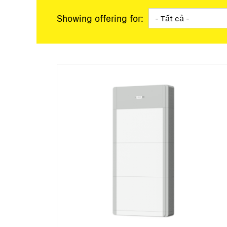
Quy mô điện lực
Các trạm chìa khóa
Showing offering for:
Lưới điện siêu nhỏ
Giám sát và Điều k
Các công cụ phần
Dịch vụ
Hết sản xuất
Giải pháp Lưới điệ
BESS Solutions