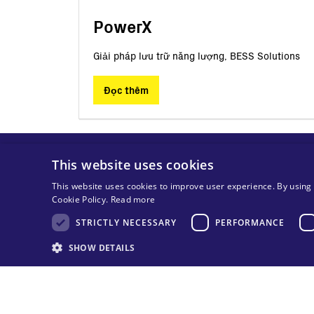
PowerX
Giải pháp lưu trữ năng lượng, BESS Solutions
Đọc thêm
This website uses cookies
This website uses cookies to improve user experience. By using 
Cookie Policy.
Read more
STRICTLY NECESSARY
PERFORMANCE
SHOW DETAILS
© Bản quyền thuộc tập đoàn MA Solar Italy
Tax code 13892480966
VAT code 13892480966