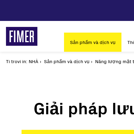
Nhảy
đến
nội
dung
Main
Sản phẩm và dịch vụ
Th
navigation
Ti trovi in:
Breadcrumb
NHÀ
Sản phẩm và dịch vụ
Năng lượng mặt t
T
Giải pháp lư
Những giải pháp của chúng tôi
Năng lượng mặt 
Dân dụng
Bộ biến tần chuỗi
Thương mại và Công nghiệp
Biến tần trung tâm