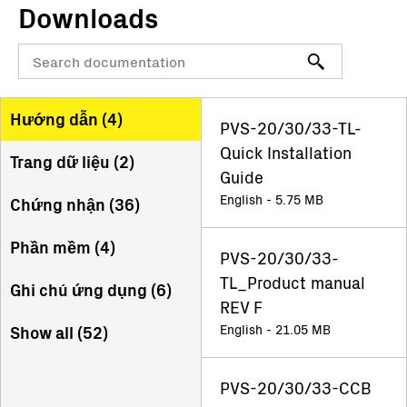
Downloads
Hướng dẫn (
4
)
PVS-20/30/33-TL-
Quick Installation
Trang dữ liệu (
2
)
Guide
English - 5.75 MB
Chứng nhận (
36
)
Phần mềm (
4
)
PVS-20/30/33-
TL_Product manual
Ghi chú ứng dụng (
6
)
REV F
English - 21.05 MB
Show all (
52
)
PVS-20/30/33-CCB