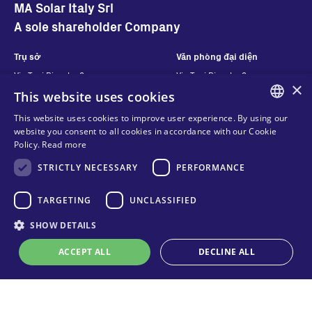
MA Solar Italy Srl
A sole shareholder Company
Trụ sở
Văn phòng đại diện
Via Torri Bianche 9
Via Torri Bianche 9
×
20871 Vimercate
20871 Vimercate
This website uses cookies
Ý
Italy
This website uses cookies to improve user experience. By using our
Via San Giorgio 642
ENGLISH
website you consent to all cookies in accordance with our Cookie
52028, Terranuova Bracciolini (AR)
Policy.
Read more
Ý
ITALIAN
STRICTLY NECESSARY
PERFORMANCE
SPANISH
Hãy liên hệ với chúng
Theo dõi chúng tôi
FRENCH
TARGETING
UNCLASSIFIED
tôi
KO
SHOW DETAILS
Hãy liên hệ với chúng tôi
Quyền riêng tư
ACCEPT ALL
DECLINE ALL
Nơi để mua hàng
Online technical support
Cookies
Điều khoản và điều kiện
Strictly necessary
Performance
Targeting
Unclassified
Organizational model and line of