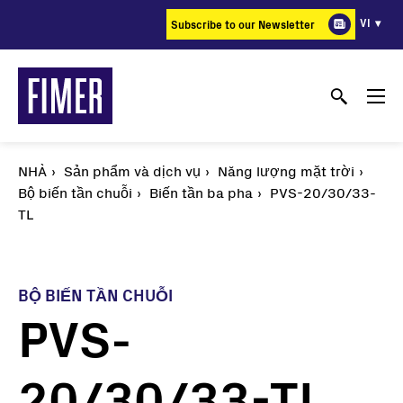
Nhảy
VI
Subscribe to our Newsletter
đến
nội
dung
NHÀ
Sản phẩm và dịch vụ
Năng lượng mặt trời
Bộ biến tần chuỗi
Biến tần ba pha
PVS-20/30/33-
TL
BỘ BIẾN TẦN CHUỖI
PVS-
20/30/33-TL