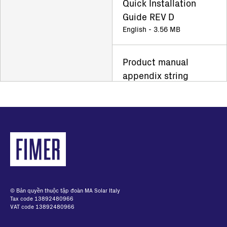
Quick Installation
Guide REV D
English - 3.56 MB
Product manual
appendix string
inverter Rev F
English - 32.48 KB
© Bản quyền thuộc tập đoàn MA Solar Italy
Tax code 13892480966
VAT code 13892480966